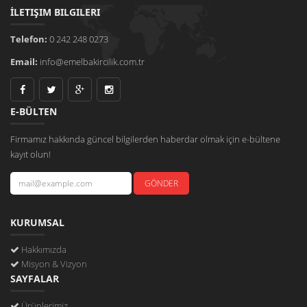
İLETIŞIM BILGILERI
Telefon:
0 242 248 0273
Email:
info@emelbakircilik.com.tr
E-BÜLTEN
Firmamız hakkında güncel bilgilerden haberdar olmak için e-bültene
kayıt olun!
KURUMSAL
Hakkımızda
Misyon & Vizyon
SAYFALAR
Ürünlerimiz