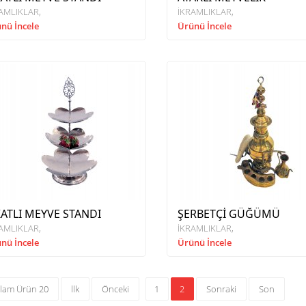
AMLIKLAR
İKRAMLIKLAR
nü İncele
Ürünü İncele
KATLI MEYVE STANDI
ŞERBETÇİ GÜĞÜMÜ
AMLIKLAR
İKRAMLIKLAR
nü İncele
Ürünü İncele
lam Ürün 20
İlk
Önceki
1
2
Sonraki
Son