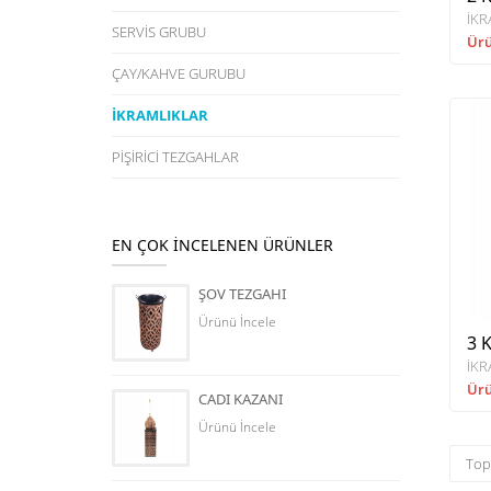
İKR
SERVİS GRUBU
Ürü
ÇAY/KAHVE GURUBU
İKRAMLIKLAR
PİŞİRİCİ TEZGAHLAR
EN ÇOK İNCELENEN ÜRÜNLER
ŞOV TEZGAHI
Ürünü İncele
3 
İKR
Ürü
CADI KAZANI
Ürünü İncele
Top